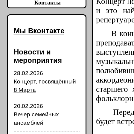
Концерт но
Контакты
и это на
репертуаре
Мы Вконтакте
В концер
препода
выступлен
Новости и
мероприятия
музыкал
полюбивши
28.02.2026
аккордеон
Концерт, посвящённый
старшего 
8 Марта
фольклорн
20.02.2026
Перед ко
Вечер семейных
будет встр
ансамблей