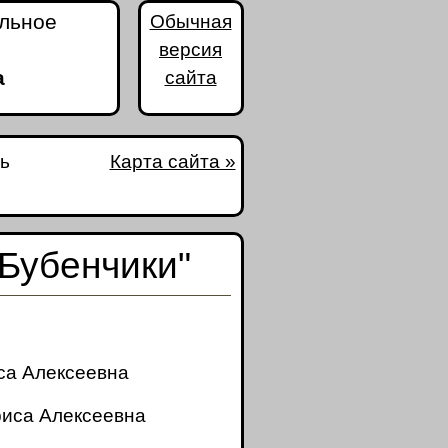
альное
Обычная
версия
а
сайта
ь
Карта сайта »
Бубенчики"
са Алексеевна
риса Алексеевна