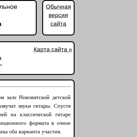
альное
Обычная
версия
а
сайта
Карта сайта »
а
"
 зале Нововятской детской
звучат звуки гитары. Спустя
лей на классической гитаре
анционного формата в очное
ы оба варианта участия.