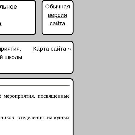
альное
Обычная
версия
а
сайта
риятия,
Карта сайта »
ой школы
е мероприятия, посвящённые
ников отеделения народных