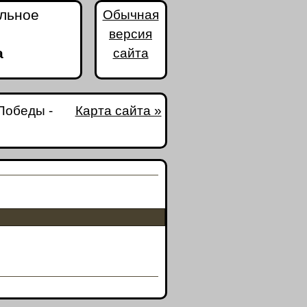
альное
Обычная
версия
а
сайта
Победы -
Карта сайта »