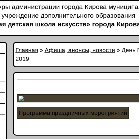
уры администрации города Кирова муницип
 учреждение дополнительного образования
я детская школа искусств» города Киров
Главная
»
Афиша, анонсы, новости
»
День 
2019
Программа праздничных мероприятий
и