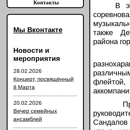
Контакты
В этот 
соревнова
музыкаль
Мы Вконтакте
также Де
района го
Новости и
Конку
мероприятия
разнохар
28.02.2026
различным
Концерт, посвящённый
флейто
8 Марта
аккомпани
20.02.2026
Предсе
Вечер семейных
руковод
ансамблей
Сандалов 