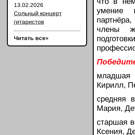
что в не
13.02.2026
умение к
Сольный концерт
партнёра,
гитаристов
члены ж
подгот
Читать все
»
профессио
Победите
младшая в
Кирилл, П
средняя в
Мария, Де
старшая в
Ксения, Д