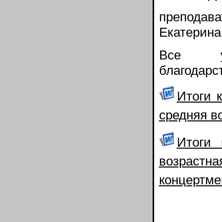
преподав
Екатерина
Все уч
благодарс
Итоги 
средняя в
Итоги 
возрас
концертме