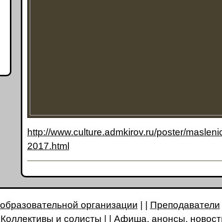
http://www.culture.admkirov.ru/poster/maslen
2017.html
 образовательной организации
| |
Преподаватели
|
Коллективы и солисты
| |
Афиша, анонсы, новост