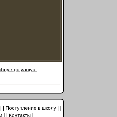
ichnye-gulyaniya-
| |
Поступление в школу
| |
и
| |
Контакты
|