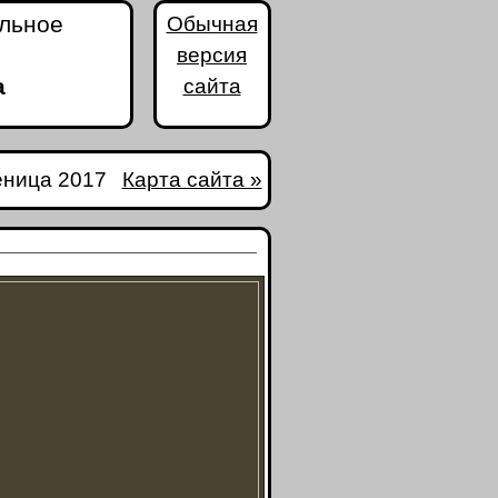
альное
Обычная
версия
а
сайта
ница 2017
Карта сайта »