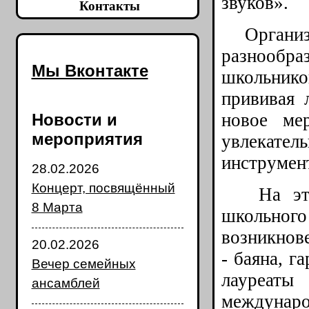
звуков».
Контакты
Организа
разнообр
Мы Вконтакте
школьнико
прививая 
новое ме
Новости и
мероприятия
увлекате
инструмен
28.02.2026
Концерт, посвящённый
На этот 
8 Марта
школьног
возникнове
20.02.2026
- баяна, г
Вечер семейных
лауреат
ансамблей
междунар