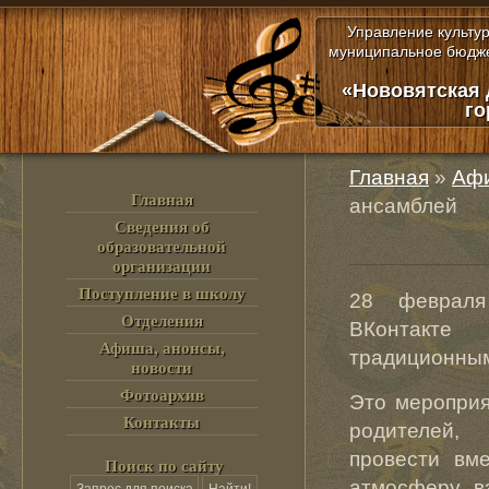
Управление культу
муниципальное бюдже
«Нововятская 
го
Главная
»
Афи
Главная
ансамблей
Сведения об
образовательной
организации
Поступление в школу
28 февраля
Отделения
ВКонтакте h
Афиша, анонсы,
традиционным
новости
Фотоархив
Это мероприя
Контакты
родителей
провести вм
Поиск по сайту
атмосферу вз