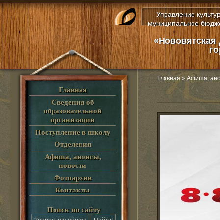
Управление культу
муниципальное бюдже
«Нововятская 
го
Главная
»
Афиша, ано
Главная
Сведения об
образовательной
организации
Поступление в школу
Отделения
Афиша, анонсы,
новости
Фотоархив
Контакты
Поиск по сайту