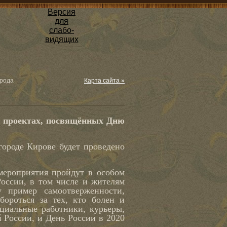
Версия
для
слабо-
видящих
орода
Карта сайта »
 проектах, посвящённых Дню
роде Кирове будет проведено
ероприятия пройдут в особом
оссии, в том числе и жителям
у пример самоотверженности,
бороться за тех, кто болен и
оциальные работники, курьеры,
 России, и День России в 2020