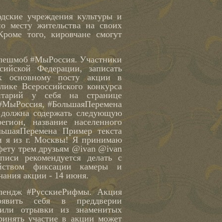
ские учреждения культуры и
о месту жительства на своих
роме того, кировчане смогут
флешмоб #МыРоссия. Участники
сийской Федерации, записать
к основному посту акции в
лике Всероссийского конкурса
нтарий у себя на странице
 #МыРоссия, #БольшаяПеремена
я должна содержать следующую
гион, название населенного
льшаяПеремена Пример текста
и я из г. Москвы! Я принимаю
фету трем друзьям @ivan @ivan
писи рекомендуется делать с
ойством фиксации камеры и
ания акции - 14 июня.
ендж #РусскиеРифмы. Акция
роявить себя в преддверии
и или отрывки из знаменитых
ринять участие в акции может