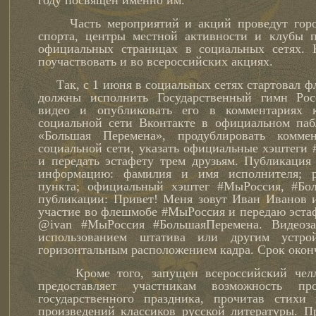
году посвящен именно им.
Часть мероприятий и акций проведут город
спорта, центры местной активности и клубы п
официальных страницах в социальных сетях. К
поучаствовать и во всероссийских акциях.
Так, с 1 июня в социальных сетях стартовал 
должны исполнить Государственный гимн Рос
видео и опубликовать его в комментариях 
социальной сети Вконтакте в официальном паб
«Большая Перемена», продублировать комме
социальной сети, указать официальные хэштеги
и передать эстафету трем друзьям. Публикаци
информацию: фамилия и имя исполнителя; ре
пункта; официальный хэштег #МыРоссия, #Бо
публикации: Привет! Меня зовут Иван Иванов 
участие во флешмобе #МыРоссия и передаю эста
@ivan #МыРоссия #БольшаяПеремена. Видеоза
использованием штатива или другим устр
горизонтальным расположением кадра. Срок оконч
Кроме того, запущен всероссийский челл
предоставляет участникам возможность п
государственного праздника, прочитав стих
произведений классиков русской литературы. П