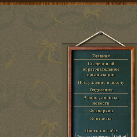
Главная
Сведения об
образовательной
организации
Поступление в школу
Отделения
Афиша, анонсы,
новости
Фотоархив
Контакты
Поиск по сайту