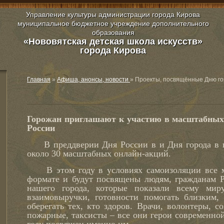
Управление культуры администрации города Кирова
муниципальное бюджетное учреждение дополнительного
образования
«Нововятская детская школа искусств»
города Кирова
Главная
»
Афиша, анонсы, новости
»
Проекты, посвящённые Дню г
Горожан приглашают к участию в масштабных
России
В преддверии Дня России в и Дня города в го
около 30 масштабных онлайн-акций.
В этом году в условиях самоизоляции все м
формате и будут посвящены людям, гражданам Р
нашего города, которые показали всему мир
взаимовыручки, готовности помогать близким, 
оберегать тех, кто здоров. Врачи, волонтеры, с
пожарные, таксисты – все они герои современной