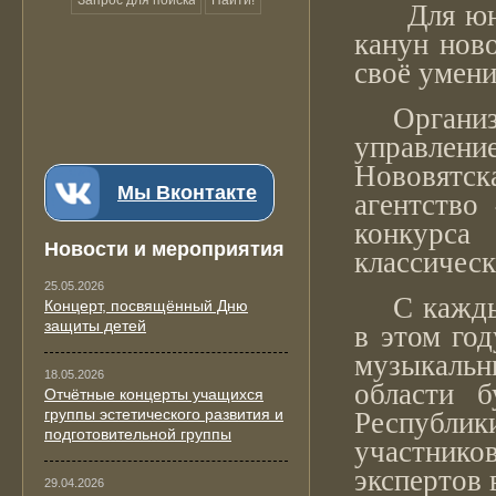
Для юных 
канун нов
своё умени
Организат
управлени
Нововятск
Мы Вконтакте
агентство
конкурс
Новости и мероприятия
классическ
25.05.2026
С каждым 
Концерт, посвящённый Дню
защиты детей
в этом год
музыкальн
18.05.2026
области б
Отчётные концерты учащихся
группы эстетического развития и
Республи
подготовительной группы
участников
экспертов 
29.04.2026