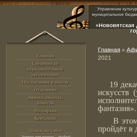
Управление культу
муниципальное бюдже
«Нововятская 
го
Главная
»
Афи
Главная
2021
Сведения об
образовательной
организации
Поступление в школу
19 декабр
Отделения
искусств 
Афиша, анонсы,
исполните
новости
фантазия».
Фотоархив
Контакты
В этом го
пройдёт в
Поиск по сайту