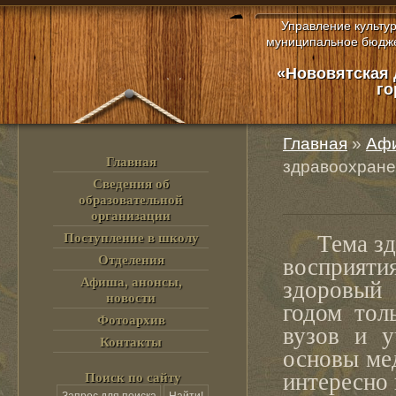
Управление культу
муниципальное бюдже
«Нововятская 
го
Главная
»
Афи
Главная
здравоохран
Сведения об
образовательной
организации
Поступление в школу
Тема здра
Отделения
восприятия
Афиша, анонсы,
здоровый 
новости
годом тол
Фотоархив
вузов и у
Контакты
основы ме
Поиск по сайту
интересно