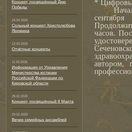
* Цифровы
Концерт, посвящённый Дню
Победы
Начало о
сентябр
24.04.2026
Продолжит
Сольный концерт Христолюбова
Яромира
часов. По
удостов
13.03.2026
Сеченовс
Отчётные концерты
здравоохр
автором, 
11.03.2026
Информация от Управления
профессио
Министерства юстиции
Российской Федерации по
Кировской области
28.02.2026
Концерт, посвящённый 8 Марта
20.02.2026
Вечер семейных ансамблей