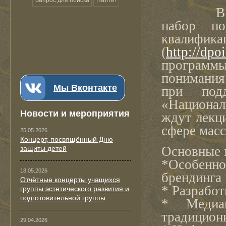
В Сечен
набор по
квалифика
(
http://dpo
программ
понимания
Мы Вконтакте
при под
«Национал
Новости и мероприятия
ждут лекци
сфере мас
25.05.2026
Концерт, посвящённый Дню
Основные 
защиты детей
*Особен
18.05.2026
брендинга
Отчётные концерты учащихся
* Разработ
группы эстетического развития и
подготовительной группы
* Медиап
традицион
29.04.2026